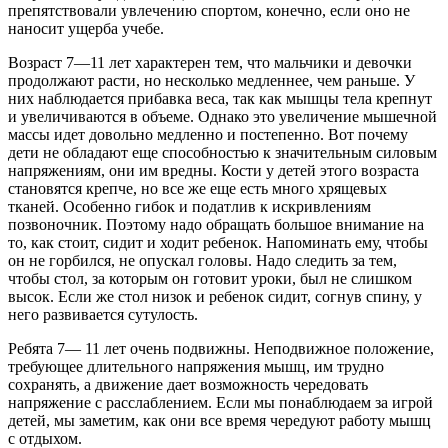
препятствовали увлечению спортом, конечно, если оно не
наносит ущерба учебе.
Возраст 7—11 лет характерен тем, что мальчики и девочки
продолжают расти, но несколько медленнее, чем раньше. У
них наблюдается прибавка веса, так как мышцы тела крепнут
и увеличиваются в объеме. Однако это увеличение мышечной
массы идет довольно медленно и постепенно. Вот почему
дети не обладают еще способностью к значительным силовым
напряжениям, они им вредны. Кости у детей этого возраста
становятся крепче, но все же еще есть много хрящевых
тканей. Особенно гибок и податлив к искривлениям
позвоночник. Поэтому надо обращать большое внимание на
то, как стоит, сидит и ходит ребенок. Напоминать ему, чтобы
он не горбился, не опускал головы. Надо следить за тем,
чтобы стол, за которым он готовит уроки, был не слишком
высок. Если же стол низок и ребенок сидит, согнув спину, у
него развивается сутулость.
Ребята 7— 11 лет очень подвижны. Неподвижное положение,
требующее длительного напряжения мышц, им трудно
сохранять, а движение дает возможность чередовать
напряжение с расслаблением. Если мы понаблюдаем за игрой
детей, мы заметим, как они все время чередуют работу мышц
с отдыхом.