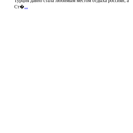
Турция давно стала любимым местом отдыха россиян, а
Ст�
...