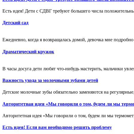
Есть идея! Дети с СДВГ требуют большего числа положительны
Детский сад
Ежедневно, когда я возвращалась домой, девочка мне подробно 
Драматический кружок
В часы досуга дети любят что-нибудь мастерить, мальчики увл
Важность ухода за молочными зубами детей
Детские молочные зубы обязательно заменяются на регулярные
Авторитетная идея «Мы говорили о том, будем ли мы терм
Авторитетная идея «Мы говорили о том, будем ли мы термомет
Есть идея! Если вам необходимо решить проблему