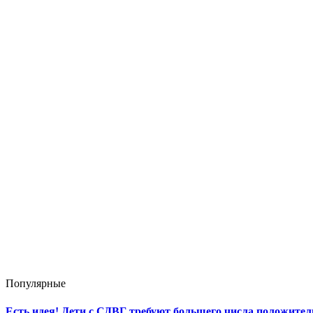
Популярные
Есть идея! Дети с СДВГ требуют большего числа положите