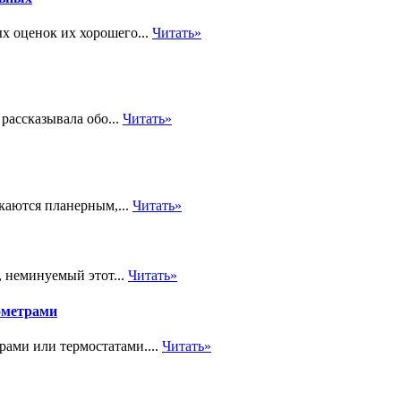
х оценок их хорошего...
Читать»
рассказывала обо...
Читать»
екаются планерным,...
Читать»
, неминуемый этот...
Читать»
ометрами
рами или термостатами....
Читать»