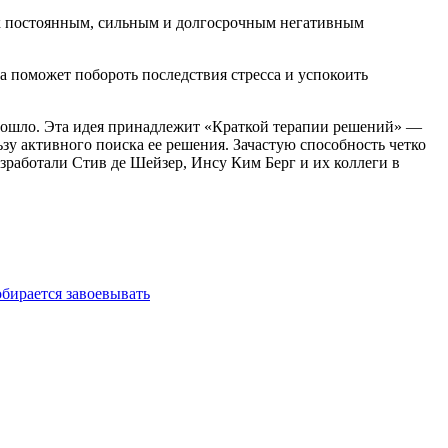
ет к постоянным, сильным и долгосрочным негативным
ра поможет побороть последствия стресса и успокоить
оизошло. Эта идея принадлежит «Краткой терапии решений» —
зу активного поиска ее решения. Зачастую способность четко
азработали Стив де Шейзер, Инсу Ким Берг и их коллеги в
ирается завоевывать