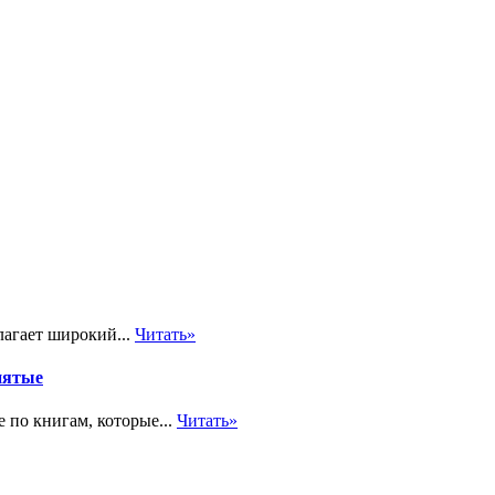
лагает широкий...
Читать»
нятые
 по книгам, которые...
Читать»