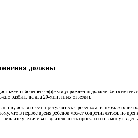
ражнения должны
достижения большего эффекта упражнения должны быть интенсив
ожно разбить на два 20-минутных
отрезка).
 машине, оставьте ее и прогуляйтесь с ребенком пешком. Это не
ому, что в первое время ребенок может сопротивляться, но креп
я, начинайте увеличивать длительность прогулки на 5 минут в д
.