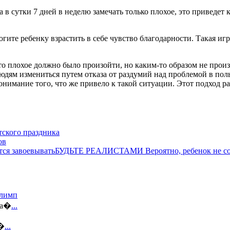
са в сутки 7 дней в неделю замечать только плохое, это привед
огите ребенку взрастить в себе чувство благодарности. Такая иг
о-то плохое должно было произойти, но каким-то образом не пр
юдям измениться путем отказа от раздумий над проблемой в поль
онимание того, что же привело к такой ситуации. Этот подход р
тского праздника
ов
БУДЬТЕ РЕАЛИСТАМИ Вероятно, ребенок не соб
Олимп
са�
...
я�
...