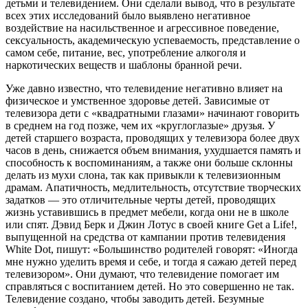
детьми и телевидением. Они сделали вывод, что в результате
всех этих исследований было выявлено негативное
воздействие на насильственное и агрессивное поведение,
сексуальность, академическую успеваемость, представление о
самом себе, питание, вес, употребление алкоголя и
наркотических веществ и шаблоны бранной речи.
Уже давно известно, что телевидение негативно влияет на
физическое и умственное здоровье детей. Зависимые от
телевизора дети с «квадратными глазами» начинают говорить
в среднем на год позже, чем их «круглоглазые» друзья. У
детей старшего возраста, проводящих у телевизора более двух
часов в день, снижается объем внимания, ухудшается память и
способность к воспоминаниям, а также они больше склонны
делать из мухи слона, так как привыкли к телевизионным
драмам. Апатичность, медлительность, отсутствие творческих
задатков — это отличительные черты детей, проводящих
жизнь уставившись в предмет мебели, когда они не в школе
или спят. Дэвид Берк и Джин Лотус в своей книге Get a Life!,
выпущенной на средства от кампании против телевидения
White Dot, пишут: «Большинство родителей говорят: «Иногда
мне нужно уделить время и себе, и тогда я сажаю детей перед
телевизором». Они думают, что телевидение помогает им
справляться с воспитанием детей. Но это совершенно не так.
Телевидение создано, чтобы заводить детей. Безумные