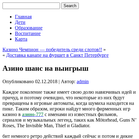
Главная
Дети
Образование
Воспитание
Карта
Казино Чемпион — победитель среди слотов!!
»
«
Доставка канапе на фуршет в Санкт Петербурге
Азино шанс на выигрыш
Опубликовано
02.12.2018
|
Автор:
admin
Каждое поколение также имеет свою долю навязчивых идей и
причуд, и поэтому очевидно, что некоторые из них будут
превращены в игровые автоматы, когда шумиха находится на
пике. Таким образом, игроки найдут
много фирменных игр
казино в
азино-777
с именами из известных фильмов,
сериалов и музыкальных легенд, таких как Mötorhead, Guns N’
Roses, The Invisible Man, Thief и Gladiator.
бит немного ретро действий каждый сейчас и потом и дикие