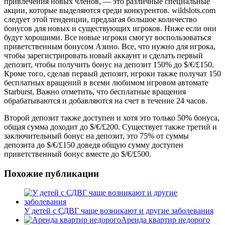
привлечения новых членов, — это различные специальные
акции, которые выделяются среди конкурентов. wildslots.com
следует этой тенденции, предлагая большое количество
бонусов для новых и существующих игроков. Ниже если они
будут хорошими. Все новые игроки смогут воспользоваться
приветственным бонусом Азино. Все, что нужно для игрока,
чтобы зарегистрировать новый аккаунт и сделать первый
депозит, чтобы получить бонус на депозит 150% до $/€/£150.
Кроме того, сделав первый депозит, игроки также получат 150
бесплатных вращений в всеми любимом игровом автомате
Starburst. Важно отметить, что бесплатные вращения
обрабатываются и добавляются на счет в течение 24 часов.
Второй депозит также доступен и хотя это только 50% бонуса,
общая сумма доходит до $/€/£200. Существует также третий и
заключительный бонус на депозит, это 75% от суммы
депозита до $/€/£150 доведя общую сумму доступен
приветственный бонус вместе до $/€/£500.
Похожие публикации
У детей с СДВГ чаще возникают и другие заболевания
Аренда квартир недорого