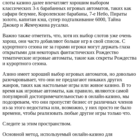
слоты казино далее впечатляет хорошим выбором
классических 3-х барабанных игровых автоматов, таких как
сафари безумие, Королевские барабаны, 7-е Небо, Пираты
золото, капитан кэш, супер подталкивание 6000, Тайна
Джокер и Жемчужина русалки.
Важно также отметить, что, хотя их выбор слотов уже очень
хорош, они часто добавляют больше игр в свой список. С
курортного сезона не за горами игроки могут держать глаза
открытыми для некоторых фантастических Рождество
тематические игровые автоматы, такие как секреты Рождества
и курортного сезона.
Азино имеет хороший выбор игровых автоматов, но довольно
разочаровывает, что они не предлагают никаких других
жанров, таких как настольные игры или живое казино. В то
время как игровые автоматы, как правило, являются самой
популярной достопримечательностью в онлайн-казино, мы
подозреваем, что они пропустят бизнес от различных членов
из-за этого недостатка или, возможно, у них просто не было
времени, чтобы реализовать любые другие игры только что.
Следите за этим пространством.
Основной метод, используемый онлайн-казино для