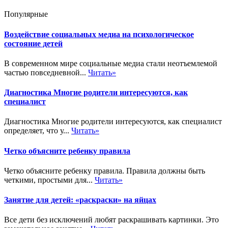
Популярные
Воздействие социальных медиа на психологическое
состояние детей
В современном мире социальные медиа стали неотъемлемой
частью повседневной...
Читать»
Диагностика Многие родители интересуются, как
специалист
Диагностика Многие родители интересуются, как специалист
определяет, что у...
Читать»
Четко объясните ребенку правила
Четко объясните ребенку правила. Правила должны быть
четкими, простыми для...
Читать»
Занятие для детей: «раскраски» на яйцах
Все дети без исключений любят раскрашивать картинки. Это