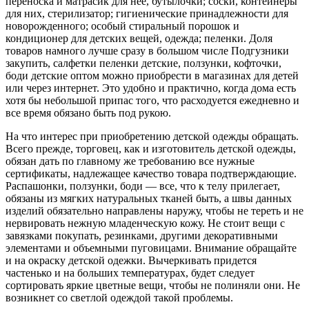
переноска и матрасик для нее, бутылочки; соски, контейнеры
для них, стерилизатор; гигиенические принадлежности для
новорожденного; особый стиральный порошок и
кондиционер для детских вещей, одежда; пеленки. Доля
товаров намного лучше сразу в большом числе Подгузники
закупить, салфетки пеленки детские, ползунки, кофточки,
боди детские оптом можно приобрести в магазинах для детей
или через интернет. Это удобно и практично, когда дома есть
хотя бы небольшой припас того, что расходуется ежедневно и
все время обязано быть под рукою.
На что интерес при приобретению детской одежды обращать.
Всего прежде, торговец, как и изготовитель детской одежды,
обязан дать по главному же требованию все нужные
сертификаты, надлежащее качество товара подтверждающие.
Распашонки, ползунки, боди — все, что к телу прилегает,
обязаны из мягких натуральных тканей быть, а швы данных
изделий обязательно направлены наружу, чтобы не тереть и не
нервировать нежную младенческую кожу. Не стоит вещи с
завязками покупать, резинками, другими декоративными
элементами и объемными пуговицами. Внимание обращайте
и на окраску детской одежки. Вычеркивать придется
частенько и на больших температурах, будет следует
сортировать яркие цветные вещи, чтобы не полиняли они. Не
возникнет со светлой одеждой такой проблемы.